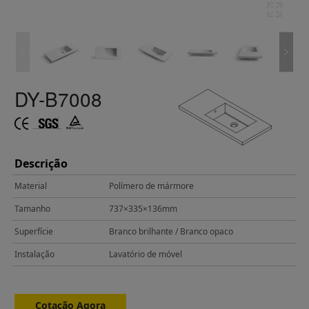
DY-B7008
Descrição
Material
Polímero de mármore
Tamanho
737×335×136mm
Superfície
Branco brilhante / Branco opaco
Instalação
Lavatório de móvel
Cotação Agora