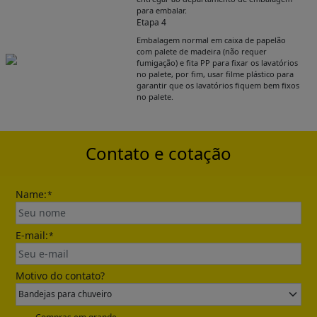
para embalar.
Etapa 4
Embalagem normal em caixa de papelão
Get Catalogue
com palete de madeira (não requer
fumigação) e fita PP para fixar os lavatórios
no palete, por fim, usar filme plástico para
garantir que os lavatórios fiquem bem fixos
Please leave your contact information,the
no palete.
catalogue will be sent to your mailbox
automatically.
Contato e cotação
Name:
*
E-mail:
*
Send
Motivo do contato?