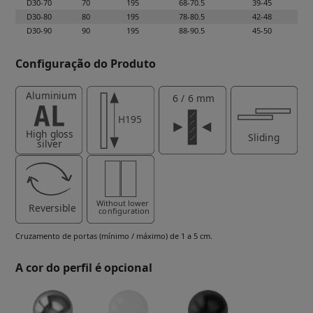
D30-70
70
195
68-70.5
39-45
D30-80
80
195
78-80.5
42-48
D30-90
90
195
88-90.5
45-50
Configuração do Produto
Cruzamento de portas (mínimo / máximo) de 1 a 5 cm.
A cor do perfil é opcional